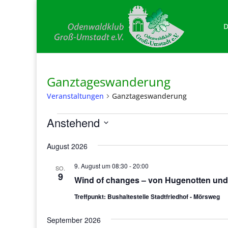
D
Ganztageswanderung
Veranstaltungen
Ganztageswanderung
Veranstaltungen
Anstehend
Datum
August 2026
wählen.
9. August um 08:30
-
20:00
SO.
9
Wind of changes – von Hugenotten un
Treffpunkt: Bushaltestelle Stadtfriedhof - Mörsweg
September 2026