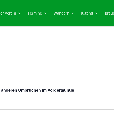
er Verein
Termine
Wandern
Jugend
Brau
d anderen Umbrüchen im Vordertaunus