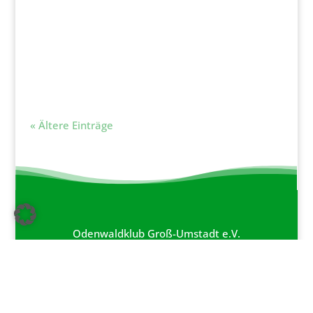
Groß-Umstadt die Möglichkeit, hochwertige
Wanderbekleidung der Marke Skinfit zu
exklusiven...
« Ältere Einträge
Odenwaldklub Groß-Umstadt e.V.
Krankenhausstr. 25 | 64823 Groß-Umstadt
Telefon: 06078 6302 |
info@owk-umstadt.de
Vereinsheim am
Gruberhof