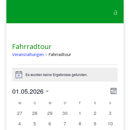
Fahrradtour
Veranstaltungen
Fahrradtour
Veranstaltungen
Es wurden keine Ergebnisse gefunden.
Hinweis
Ansic
Veran
01.05.2026
Monat
Ansic
Navig
Datum
Navig
Kalender
M
MONTAG
D
DIENSTAG
M
MITTWOCH
D
DONNERSTAG
F
FREITAG
S
SAMSTAG
S
SONNTAG
wählen.
von
0
0
0
0
0
0
0
27
28
29
30
1
2
3
Veranstaltungen
Veranstaltungen
Veranstaltungen
Veranstaltungen
Veranstaltungen
Veranstaltungen
Veranstaltungen
Veranstal
0
0
0
0
0
0
0
4
5
6
7
8
9
10