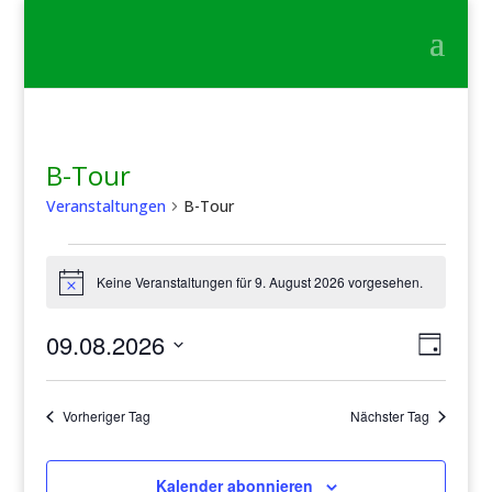
B-Tour
Veranstaltungen
B-Tour
Veranstaltungen
für
Keine Veranstaltungen für 9. August 2026 vorgesehen.
Hinweis
9.
Ansic
Veran
August
09.08.2026
Tag
Ansic
Navig
2026
Datum
Navig
wählen.
Vorheriger Tag
Nächster Tag
Kalender abonnieren