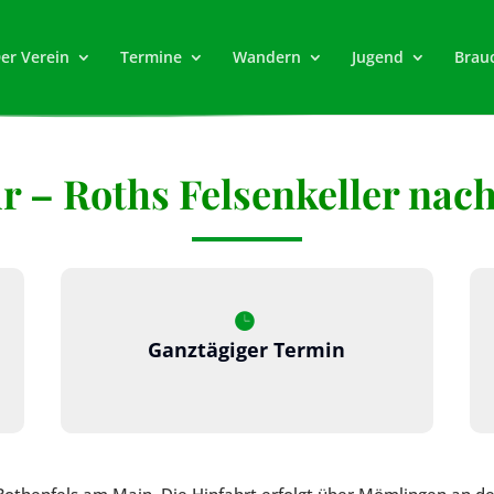
er Verein
Termine
Wandern
Jugend
Brau
r – Roths Felsenkeller nach
Ganztägiger Termin
Rothenfels am Main. Die Hinfahrt erfolgt über Mömlingen an 