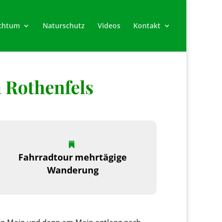
chtum
Naturschutz
Videos
Kontakt
 Rothenfels
Fahrradtour
mehrtägige
Wanderung
den Main und dann am Main entlang nach