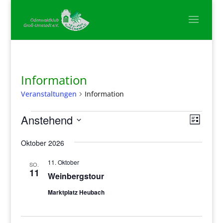
Information
Veranstaltungen
Information
Veranstaltungen
Ansic
Veran
Anstehend
Liste
Ansic
Navig
Datum
Navig
Oktober 2026
wählen.
11. Oktober
SO.
11
Weinbergstour
Marktplatz Heubach