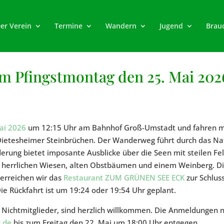
er Verein
Termine
Wandern
Jugend
Brau
 Pfingstmontag den 25. Mai 202
ai 2026
um 12:15 Uhr am Bahnhof Groß-Umstadt und fahren mi
Dietesheimer Steinbrüchen. Der Wanderweg führt durch das Na
rung bietet imposante Ausblicke über die Seen mit steilen Fel
t herrlichen Wiesen, alten Obstbäumen und einem Weinberg. Di
erreichen wir das
Restaurant ZUM GRÜNEN SEE ECK
zur Schlus
Die Rückfahrt ist um 19:24 oder 19:54 Uhr geplant.
h Nichtmitglieder, sind herzlich willkommen. Die Anmeldungen 
.de
bis zum Freitag den 22. Mai um 18:00 Uhr entgegen.