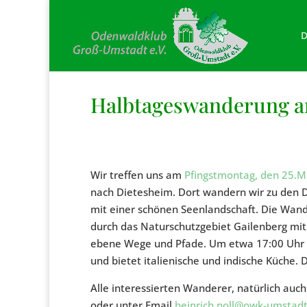
D
Halbtageswanderung am
Wir treffen uns am
Pfingstmontag, den 25.M
nach Dietesheim. Dort wandern wir zu den 
mit einer schönen Seenlandschaft. Die Wande
durch das Naturschutzgebiet Gailenberg mi
ebene Wege und Pfade. Um etwa 17:00 Uhr 
und bietet italienische und indische Küche. 
Alle interessierten Wanderer, natürlich auc
oder unter Email
heinrich.noll@owk-umstadt