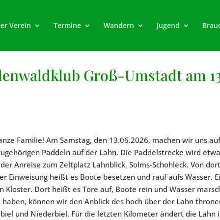
er Verein
Termine
Wandern
Jugend
Brau
denwaldklub Groß-Umstadt am 13
e ganze Familie! Am Samstag, den 13.06.2026, machen wir uns a
zugehörigen Paddeln auf der Lahn. Die Paddelstrecke wird etwa
 der Anreise zum Zeltplatz Lahnblick, Solms-Schohleck. Von do
er Einweisung heißt es Boote besetzen und rauf aufs Wasser. E
n Kloster. Dort heißt es Tore auf, Boote rein und Wasser mars
t haben, können wir den Anblick des hoch über der Lahn thron
iel und Niederbiel. Für die letzten Kilometer ändert die Lahn i