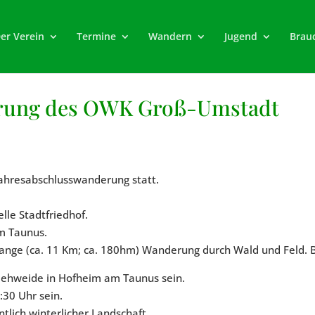
er Verein
Termine
Wandern
Jugend
Brau
erung des OWK Groß-Umstadt
Jahresabschlusswanderung statt.
lle Stadtfriedhof.
m Taunus.
h lange (ca. 11 Km; ca. 180hm) Wanderung durch Wald und Feld
Viehweide in Hofheim am Taunus sein.
:30 Uhr sein.
ntlich winterlicher Landschaft.