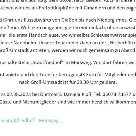
uchen wir uns als Freizeitkapitäne mit Canadiern und den zug
 führt uns flussabwärts von Gießen bis nach Niedergirmes. Glei
 Gießener Wehre zu umgehen, gleiten wir einfach, ohne auszust
rlar die erste Handschleuse, wo wir selbst Schleusenwärter spi
hleuse Naunheim. Unsere Tour endet dann an der „Fischerhütte“
Groß-Umstadt antreten, werden wir noch gemeinsam zu Abend 
ushaltestelle „Stadtfriedhof“ im Mörsweg. Von dort fahren wi
ootsmiete und den Transfer betragen 43 Euro für Mitglieder und
nach Groß-Umstadt ist für 20.30 Uhr geplant.
ens 02.08.2023 bei Dietmar & Daniela Kloß, Tel. 06078-73577 
Gäste und Nichtmitglieder sind wie immer herzlich willkommen
lle Stadtfriedhof – Mörsweg