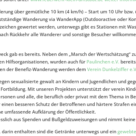
erung über gemütliche 10 km (4 km/h) – Start um 10 Uhr bzw.
bstständige Wanderung via WanderApp (Outdooractive oder Komo
ichen gewertet werden, unterwegs gibt es Stationen mit Wasse
ach Rückkehr alle Wanderer und sonstige Besucher willkommen
eck gab es bereits. Neben dem „Marsch der Wertschätzung“ zu
hen Hilfsorganisationen, wurden auch für
Paulinchen e.V.
bereit
men der Benefiz-Wanderung werden dem
Verein Dunkelziffer e.V
gegen sexualisierte gewalt an Kindern und Jugendlichen und ge
Fortbildung. Mit unseren Projekten unterstützt der verein Kind
rsonen und alle, die beruflich oder privat mit dem Thema in 
ür einen besseren Schutz der Betroffenen und härtere Strafen ei
 umfassende Aufklärung der Öffentlichkeit.
liesslich aus Spenden und Bußgeldzuweisungen und nimmt keine 
, darin enthalten sind die Getränke unterwegs und ein
gewebte