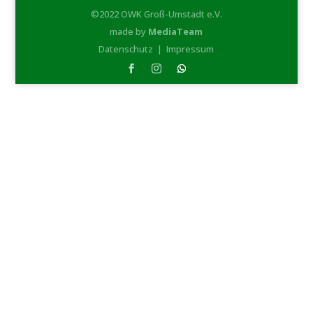
©2022 OWK Groß-Umstadt e.V.
made by
MediaTeam
Datenschutz
|
Impressum